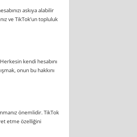
hesabınızı askıya alabilir
nız ve TikTok’un topluluk
. Herkesin kendi hesabını
lışmak, onun bu hakkını
unmanız önemlidir. TikTok
et etme özelliğini