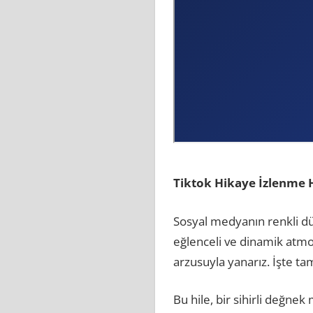
Tiktok Hikaye İzlenme H
Sosyal medyanın renkli dün
eğlenceli ve dinamik atmo
arzusuyla yanarız. İşte ta
Bu hile, bir sihirli değnek