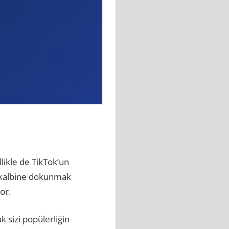
llikle de TikTok’un
n kalbine dokunmak
or.
k sizi popülerliğin