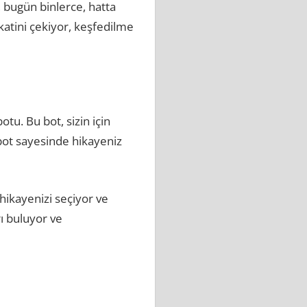
 bugün binlerce, hatta
katini çekiyor, keşfedilme
tu. Bu bot, sizin için
 bot sayesinde hikayeniz
 hikayenizi seçiyor ve
rı buluyor ve