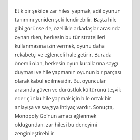
Etik bir şekilde zar hilesi yapmak, adil oyunun
tanımını yeniden şekillendirebilir. Başta hile
gibi görünse de, özellikle arkadaşlar arasında
oynanırken, herkesin bu tür stratejileri
kullanmasına izin vermek, oyunu daha
rekabetçi ve eğlenceli hale getirir. Burada
önemli olan, herkesin oyun kurallarına saygı
duyması ve hile yapmanın oyunun bir parçası
olarak kabul edilmesidir. Bu, oyuncular
arasında güven ve dürüstlük kültürünü teşvik
eder çünkü hile yapmak için bile ortak bir
anlayışa ve saygıya ihtiyaç vardır. Sonuçta,
Monopoly Go’nun amacı eğlenmek
olduğundan, zar hilesi bu deneyimi
zenginleştirebilir.