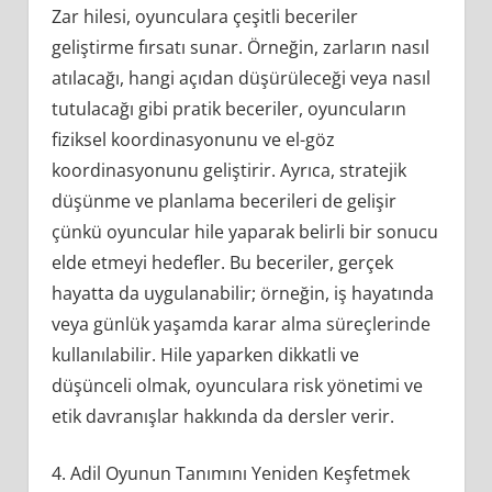
Zar hilesi, oyunculara çeşitli beceriler
geliştirme fırsatı sunar. Örneğin, zarların nasıl
atılacağı, hangi açıdan düşürüleceği veya nasıl
tutulacağı gibi pratik beceriler, oyuncuların
fiziksel koordinasyonunu ve el-göz
koordinasyonunu geliştirir. Ayrıca, stratejik
düşünme ve planlama becerileri de gelişir
çünkü oyuncular hile yaparak belirli bir sonucu
elde etmeyi hedefler. Bu beceriler, gerçek
hayatta da uygulanabilir; örneğin, iş hayatında
veya günlük yaşamda karar alma süreçlerinde
kullanılabilir. Hile yaparken dikkatli ve
düşünceli olmak, oyunculara risk yönetimi ve
etik davranışlar hakkında da dersler verir.
4. Adil Oyunun Tanımını Yeniden Keşfetmek