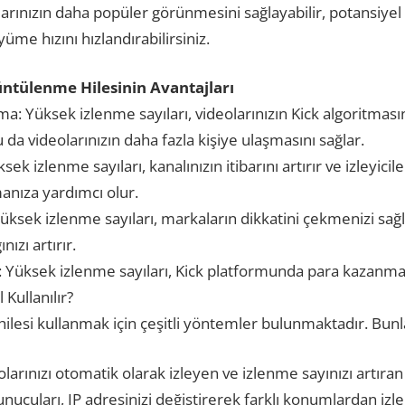
arınızın daha popüler görünmesini sağlayabilir, potansiyel iz
yüme hızını hızlandırabilirsiniz.
ntülenme Hilesinin Avantajları
ma: Yüksek izlenme sayıları, videolarınızın Kick algoritması
 da videolarınızın daha fazla kişiye ulaşmasını sağlar.
ksek izlenme sayıları, kanalınızın itibarını artırır ve izleyic
manıza yardımcı olur.
üksek izlenme sayıları, markaların dikkatini çekmenizi sağ
ızı artırır.
Yüksek izlenme sayıları, Kick platformunda para kazanma po
Kullanılır?
lesi kullanmak için çeşitli yöntemler bulunmaktadır. Bunla
olarınızı otomatik olarak izleyen ve izlenme sayınızı artıran 
nucuları, IP adresinizi değiştirerek farklı konumlardan iz