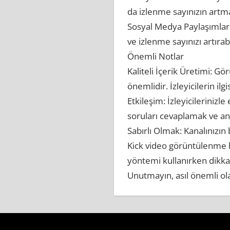
da izlenme sayınızın artma
Sosyal Medya Paylaşımları:
ve izlenme sayınızı artırabi
Önemli Notlar
Kaliteli İçerik Üretimi: Gö
önemlidir. İzleyicilerin il
Etkileşim: İzleyicileriniz
soruları cevaplamak ve ank
Sabırlı Olmak: Kanalınızın
Kick video görüntülenme hi
yöntemi kullanırken dikka
Unutmayın, asıl önemli olan
Kick
Video