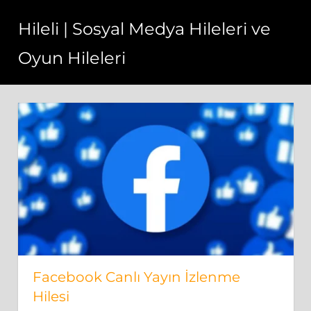
Skip
Hileli | Sosyal Medya Hileleri ve
to
content
Oyun Hileleri
Hileli
oyunlar
ve
hileli
sosyal
medya
araçları
tümü
bedava
ve
şifresiz.
Facebook Canlı Yayın İzlenme
Hilesi